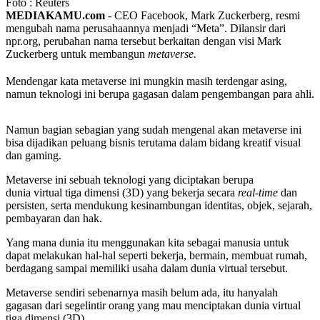
Foto : Reuters
MEDIAKAMU.com
-
CEO Facebook, Mark Zuckerberg, resmi
mengubah nama perusahaannya menjadi “Meta”. Dilansir dari
npr.org, perubahan nama tersebut berkaitan dengan visi Mark
Zuckerberg untuk membangun
metaverse.
Mendengar kata metaverse ini mungkin masih terdengar asing,
namun teknologi ini berupa gagasan dalam pengembangan para ahli.
Namun bagian sebagian yang sudah mengenal akan metaverse ini
bisa dijadikan peluang bisnis terutama dalam bidang kreatif visual
dan gaming.
Metaverse ini sebuah teknologi yang diciptakan berupa
dunia virtual tiga dimensi (3D) yang bekerja secara
real-time
dan
persisten, serta mendukung kesinambungan identitas, objek, sejarah,
pembayaran dan hak.
Yang mana dunia itu menggunakan kita sebagai manusia untuk
dapat melakukan hal-hal seperti bekerja, bermain, membuat rumah,
berdagang sampai memiliki usaha dalam dunia virtual tersebut.
Metaverse sendiri sebenarnya masih belum ada, itu hanyalah
gagasan dari segelintir orang yang mau menciptakan dunia virtual
tiga dimensi (3D).