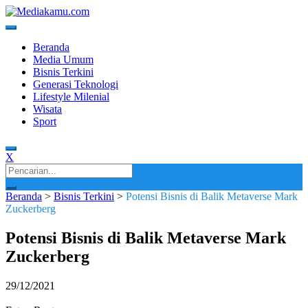
Skip
to
content
Media Terkini untuk Generasi Milenial!
MEDIAKAMU.com
Beranda
Media Umum
Bisnis Terkini
Generasi Teknologi
Lifestyle Milenial
Wisata
Sport
X
Search
for:
Beranda
>
Bisnis Terkini
>
Potensi Bisnis di Balik Metaverse Mark
Zuckerberg
Potensi Bisnis di Balik Metaverse Mark
Zuckerberg
29/12/2021