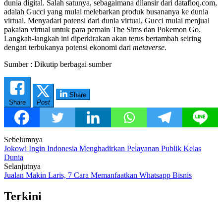
dunia digital. Salah satunya, sebagaimana dilansir dari datafloq.com,
adalah Gucci yang mulai melebarkan produk busananya ke dunia
virtual. Menyadari potensi dari dunia virtual, Gucci mulai menjual
pakaian virtual untuk para pemain The Sims dan Pokemon Go.
Langkah-langkah ini diperkirakan akan terus bertambah seiring
dengan terbukanya potensi ekonomi dari
metaverse
.
Sumber : Dikutip berbagai sumber
Share
Share
Post
Post
Sebelumnya
Jokowi Ingin Indonesia Menghadirkan Pelayanan Publik Kelas
navigation
Dunia
Selanjutnya
Jualan Makin Laris, 7 Cara Memanfaatkan Whatsapp Bisnis
Terkini