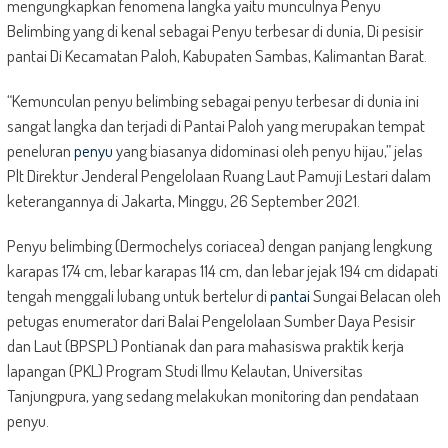
mengungkapkan fenomena langka yaitu munculnya Penyu
Belimbing yang di kenal sebagai Penyu terbesar di dunia, Di pesisir
pantai Di Kecamatan Paloh, Kabupaten Sambas, Kalimantan Barat.
“Kemunculan penyu belimbing sebagai penyu terbesar di dunia ini
sangat langka dan terjadi di Pantai Paloh yang merupakan tempat
peneluran
penyu
yang biasanya didominasi oleh penyu hijau,” jelas
Plt Direktur Jenderal Pengelolaan Ruang Laut Pamuji Lestari dalam
keterangannya di Jakarta, Minggu, 26 September 2021.
Penyu belimbing (Dermochelys coriacea) dengan panjang lengkung
karapas 174 cm, lebar karapas 114 cm, dan lebar jejak 194 cm didapati
tengah menggali lubang untuk bertelur di
pantai
Sungai Belacan oleh
petugas enumerator dari Balai Pengelolaan Sumber Daya Pesisir
dan Laut (BPSPL) Pontianak dan para mahasiswa praktik kerja
lapangan (PKL) Program Studi Ilmu Kelautan, Universitas
Tanjungpura, yang sedang melakukan monitoring dan pendataan
penyu.