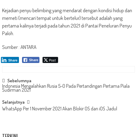
Kejadian penyu belimbing yang mendarat dengan kondisi hidup dan
memeti (mencari tempat untuk bertelur) tersebut adalah yang
pertama kalinya terjadi pada tahun 2021 di Pantai Peneluran Penyu
Paloh.
Sumber : ANTARA
Post
Share
Share
Post
Sebelumnya
Indonesia Mengalahkan Rusia 5-0 Pada Pertandingan Pertama Piala
navigation
Sudirman 2021
Selanjutnya
WhatsApp Per 1 November 2021 Akan Blokir OS dan iOS Jadul
TERKINI