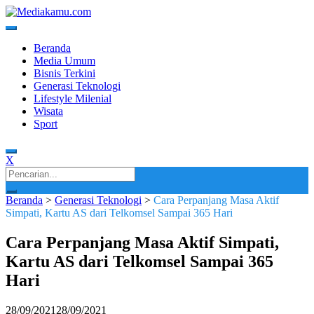
Skip
to
content
Media Terkini untuk Generasi Milenial!
MEDIAKAMU.com
Beranda
Media Umum
Bisnis Terkini
Generasi Teknologi
Lifestyle Milenial
Wisata
Sport
X
Search
for:
Beranda
>
Generasi Teknologi
>
Cara Perpanjang Masa Aktif
Simpati, Kartu AS dari Telkomsel Sampai 365 Hari
Cara Perpanjang Masa Aktif Simpati,
Kartu AS dari Telkomsel Sampai 365
Hari
28/09/2021
28/09/2021