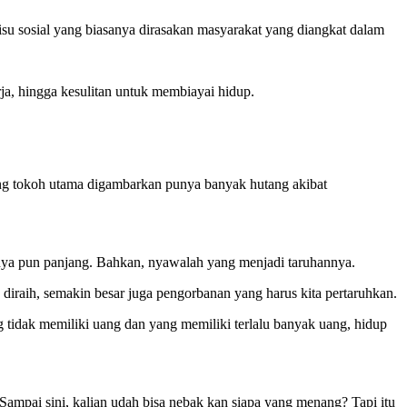
isu sosial yang biasanya dirasakan masyarakat yang diangkat dalam
rja, hingga kesulitan untuk membiayai hidup.
ng tokoh utama digambarkan punya banyak hutang akibat
nya pun panjang. Bahkan, nyawalah yang menjadi taruhannya.
iraih, semakin besar juga pengorbanan yang harus kita pertaruhkan.
 tidak memiliki uang dan yang memiliki terlalu banyak uang, hidup
Sampai sini, kalian udah bisa nebak kan siapa yang menang? Tapi itu