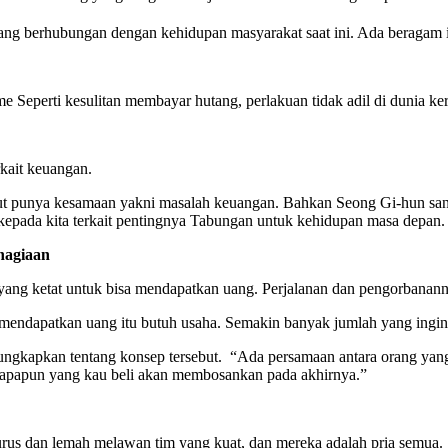
 yang berhubungan dengan kehidupan masyarakat saat ini. Ada beragam 
ame Seperti kesulitan membayar hutang, perlakuan tidak adil di dunia ke
rkait keuangan.
but punya kesamaan yakni masalah keuangan. Bahkan Seong Gi-hun sa
n kepada kita terkait pentingnya Tabungan untuk kehidupan masa depan.
hagiaan
yang ketat untuk bisa mendapatkan uang. Perjalanan dan pengorbanan
endapatkan uang itu butuh usaha. Semakin banyak jumlah yang ingin d
ungkapkan tentang konsep tersebut. “Ada persamaan antara orang yang
, apapun yang kau beli akan membosankan pada akhirnya.”
urus dan lemah melawan tim yang kuat, dan mereka adalah pria semua. 