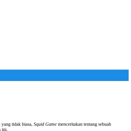
 yang tidak biasa,
Squid Game
menceritakan tentang sebuah
ini.