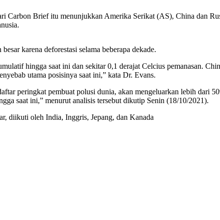
dari Carbon Brief itu menunjukkan Amerika Serikat (AS), China dan Ru
nusia.
n besar karena deforestasi selama beberapa dekade.
tif hingga saat ini dan sekitar 0,1 derajat Celcius pemanasan. China m
nyebab utama posisinya saat ini,” kata Dr. Evans.
ftar peringkat pembuat polusi dunia, akan mengeluarkan lebih dari 509
ngga saat ini,” menurut analisis tersebut dikutip Senin (18/10/2021).
r, diikuti oleh India, Inggris, Jepang, dan Kanada