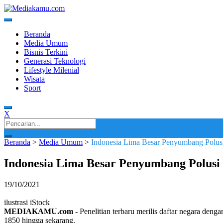
Skip
to
content
Media Terkini untuk Generasi Milenial!
MEDIAKAMU.com
Beranda
Media Umum
Bisnis Terkini
Generasi Teknologi
Lifestyle Milenial
Wisata
Sport
X
Search
for:
Beranda
>
Media Umum
>
Indonesia Lima Besar Penyumbang Polus
Indonesia Lima Besar Penyumbang Polusi
19/10/2021
ilustrasi iStock
MEDIAKAMU.com
-
Penelitian terbaru merilis daftar negara deng
1850 hingga sekarang.