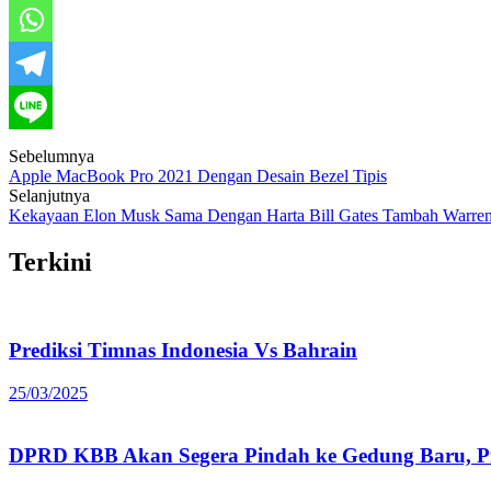
Post
Sebelumnya
Apple MacBook Pro 2021 Dengan Desain Bezel Tipis
navigation
Selanjutnya
Kekayaan Elon Musk Sama Dengan Harta Bill Gates Tambah Warren
Terkini
Prediksi Timnas Indonesia Vs Bahrain
25/03/2025
DPRD KBB Akan Segera Pindah ke Gedung Baru, Pr