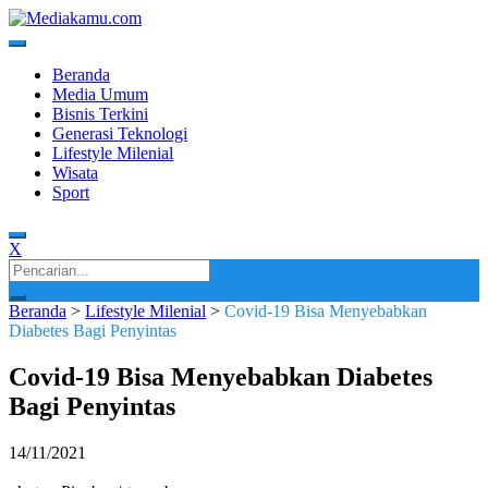
Skip
to
content
Media Terkini untuk Generasi Milenial!
MEDIAKAMU.com
Beranda
Media Umum
Bisnis Terkini
Generasi Teknologi
Lifestyle Milenial
Wisata
Sport
X
Search
for:
Beranda
>
Lifestyle Milenial
>
Covid-19 Bisa Menyebabkan
Diabetes Bagi Penyintas
Covid-19 Bisa Menyebabkan Diabetes
Bagi Penyintas
14/11/2021