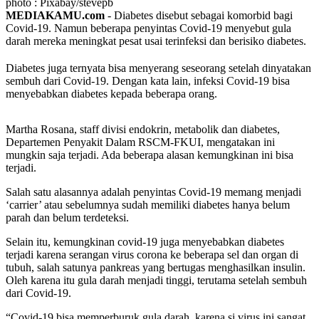
photo : Pixabay/stevepb
MEDIAKAMU.com
-
Diabetes disebut sebagai komorbid bagi
Covid-19. Namun beberapa penyintas Covid-19 menyebut gula
darah mereka meningkat pesat usai terinfeksi dan berisiko diabetes.
Diabetes juga ternyata bisa menyerang seseorang setelah dinyatakan
sembuh dari Covid-19. Dengan kata lain, infeksi Covid-19 bisa
menyebabkan diabetes kepada beberapa orang.
Martha Rosana, staff divisi endokrin, metabolik dan diabetes,
Departemen Penyakit Dalam RSCM-FKUI, mengatakan ini
mungkin saja terjadi. Ada beberapa alasan kemungkinan ini bisa
terjadi.
Salah satu alasannya adalah penyintas Covid-19 memang menjadi
‘carrier’ atau sebelumnya sudah memiliki diabetes hanya belum
parah dan belum terdeteksi.
Selain itu, kemungkinan covid-19 juga menyebabkan diabetes
terjadi karena serangan virus corona ke beberapa sel dan organ di
tubuh, salah satunya pankreas yang bertugas menghasilkan insulin.
Oleh karena itu gula darah menjadi tinggi, terutama setelah sembuh
dari Covid-19.
“Covid-19 bisa memperburuk gula darah, karena si virus ini sangat