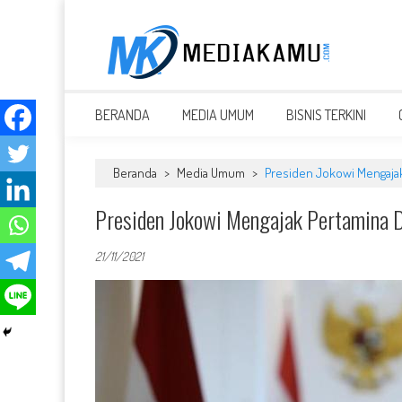
Skip
to
content
MEDIAKAMU.com
Media Terkini untuk Generasi Milenial!
BERANDA
MEDIA UMUM
BISNIS TERKINI
Beranda
>
Media Umum
>
Presiden Jokowi Mengajak
Presiden Jokowi Mengajak Pertamina D
21/11/2021