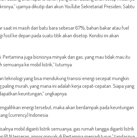
kronya,” ujarnya dikutip dari akun YouTube Sekretariat Presiden, Sabtu
r saat ini masih dari batu bara sebesar 67%, bahan bakar atau fuel
fosil ke depan pada suatu titik akan disetop. Kondisi ini akan
. Pertamina juga bisnisnya minyak dan gas, yang mau tidak mau itu
semuanya ke mobil listrik,” tuturnya.
 teknologi yang bisa mendukung transisi energi secepat mungkin.
 paling murah, yang mana ini adalah kerja cepat-cepatan. Siapa yang
dapatkan keuntungan,” ungkapnya.
engalihkan energi tersebut, maka akan berdampak pada keuntungan
g (currency) Indonesia.
isalnya mobil diganti listrik semuanya, gas rumah tangga diganti listrik
ari PLN terserap, impor minyak di Pertamina menjadi turun,” tandasnya.