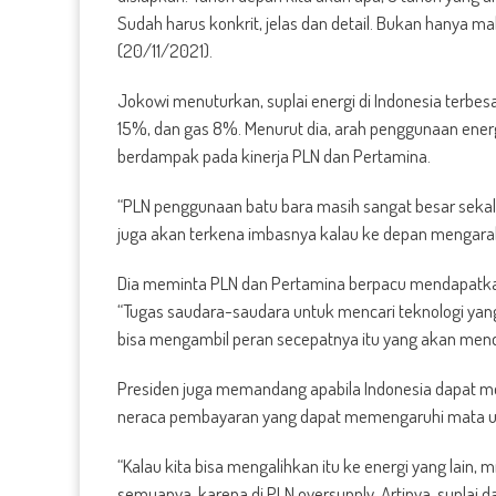
Sudah harus konkrit, jelas dan detail. Bukan hanya ma
(20/11/2021).
Jokowi menuturkan, suplai energi di Indonesia terbesa
15%, dan gas 8%. Menurut dia, arah penggunaan energi 
berdampak pada kinerja PLN dan Pertamina.
“PLN penggunaan batu bara masih sangat besar sekali
juga akan terkena imbasnya kalau ke depan mengarah 
Dia meminta PLN dan Pertamina berpacu mendapatkan
“Tugas saudara-saudara untuk mencari teknologi yang
bisa mengambil peran secepatnya itu yang akan men
Presiden juga memandang apabila Indonesia dapat m
neraca pembayaran yang dapat memengaruhi mata uan
“Kalau kita bisa mengalihkan itu ke energi yang lain, m
semuanya, karena di PLN oversupply. Artinya, suplai d