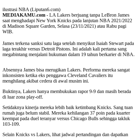
ilustrasi NBA (Liputan6.com)
MEDIAKAMU.com
-
LA Lakers berjuang tanpa LeBron James
saat menghadapi New York Knicks pada lanjutan NBA 2021/2022
di Madison Square Garden, Selasa (23/11/2021) atau Rabu pagi
WIB.
James terkena sanksi satu laga setelah menyikut Isaiah Stewart pada
laga terakhir versus Detroit Pistons. Ini adalah kali pertama sang
megabintang menjalani hukuman dalam 19 tahun berkarier di NBA.
Absennya James bisa merugikan Lakers. Performa mereka sangat
inkonsisten ketika eks penggawa Cleveland Cavaliers itu
menghilang akibat cedera di awal musim ini.
Buktinya, Lakers hanya membukukan rapor 9-9 dan masih berada
di luar zona play-off.
Setidaknya kinerja mereka lebih baik ketimbang Knicks. Sang tuan
rumah juga belum stabil. Mereka kehilangan 37 poin pada kuarter
keempat pada duel teranyar versus Chicago Bulls sehingga takluk
103-109.
Selain Knicks vs Lakers, lihat jadwal pertandingan dan dapatkan