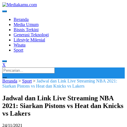
Skip
to
content
Media Terkini untuk Generasi Milenial!
MEDIAKAMU.com
Beranda
Media Umum
Bisnis Terkini
Generasi Teknologi
Lifestyle Milenial
Wisata
Sport
X
Search
for:
Beranda
>
Sport
>
Jadwal dan Link Live Streaming NBA 2021:
Siarkan Pistons vs Heat dan Knicks vs Lakers
Jadwal dan Link Live Streaming NBA
2021: Siarkan Pistons vs Heat dan Knicks
vs Lakers
24/11/2021