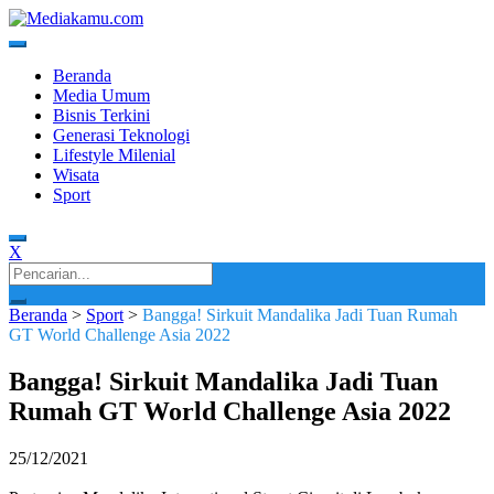
Skip
to
content
Media Terkini untuk Generasi Milenial!
MEDIAKAMU.com
Beranda
Media Umum
Bisnis Terkini
Generasi Teknologi
Lifestyle Milenial
Wisata
Sport
X
Search
for:
Beranda
>
Sport
>
Bangga! Sirkuit Mandalika Jadi Tuan Rumah
GT World Challenge Asia 2022
Bangga! Sirkuit Mandalika Jadi Tuan
Rumah GT World Challenge Asia 2022
25/12/2021