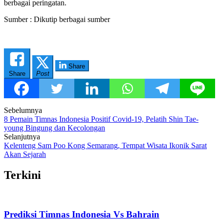
berbagai peringatan.
Sumber : Dikutip berbagai sumber
Share
Share
Post
Post
Sebelumnya
8 Pemain Timnas Indonesia Positif Covid-19, Pelatih Shin Tae-
navigation
young Bingung dan Kecolongan
Selanjutnya
Kelenteng Sam Poo Kong Semarang, Tempat Wisata Ikonik Sarat
Akan Sejarah
Terkini
Prediksi Timnas Indonesia Vs Bahrain