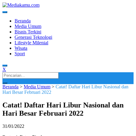
Skip
to
content
Media Terkini untuk Generasi Milenial!
MEDIAKAMU.com
Beranda
Media Umum
Bisnis Terkini
Generasi Teknologi
Lifestyle Milenial
Wisata
Sport
X
Search
for:
Beranda
>
Media Umum
>
Catat! Daftar Hari Libur Nasional dan
Hari Besar Februari 2022
Catat! Daftar Hari Libur Nasional dan
Hari Besar Februari 2022
31/01/2022