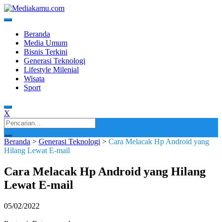
Skip
to
content
Media Terkini untuk Generasi Milenial!
MEDIAKAMU.com
Beranda
Media Umum
Bisnis Terkini
Generasi Teknologi
Lifestyle Milenial
Wisata
Sport
X
Search
for:
Beranda
>
Generasi Teknologi
>
Cara Melacak Hp Android yang
Hilang Lewat E-mail
Cara Melacak Hp Android yang Hilang
Lewat E-mail
05/02/2022