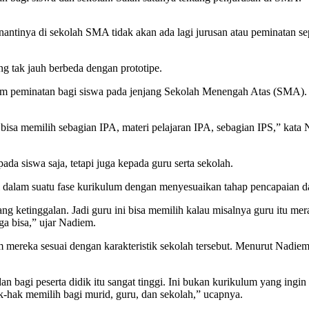
nya di sekolah SMA tidak akan ada lagi jurusan atau peminatan seper
g tak jauh berbeda dengan prototipe.
am peminatan bagi siswa pada jenjang Sekolah Menengah Atas (SMA). 
a bisa memilih sebagian IPA, materi pelajaran IPA, sebagian IPS,” ka
da siswa saja, tetapi juga kepada guru serta sekolah.
di dalam suatu fase kurikulum dengan menyesuaikan tahap pencapaian
g ketinggalan. Jadi guru ini bisa memilih kalau misalnya guru itu mera
ga bisa,” ujar Nadiem.
 mereka sesuai dengan karakteristik sekolah tersebut. Menurut Nad
dan bagi peserta didik itu sangat tinggi. Ini bukan kurikulum yang ing
hak memilih bagi murid, guru, dan sekolah,” ucapnya.