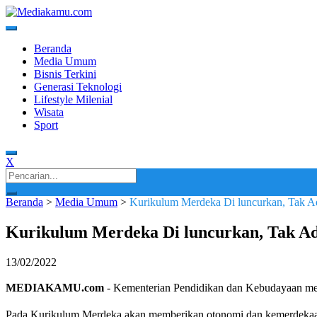
Skip
to
content
Media Terkini untuk Generasi Milenial!
MEDIAKAMU.com
Beranda
Media Umum
Bisnis Terkini
Generasi Teknologi
Lifestyle Milenial
Wisata
Sport
X
Search
for:
Beranda
>
Media Umum
>
Kurikulum Merdeka Di luncurkan, Tak A
Kurikulum Merdeka Di luncurkan, Tak A
13/02/2022
MEDIAKAMU.com
-
Kementerian Pendidikan dan Kebudayaan mel
Pada Kurikulum Merdeka akan memberikan otonomi dan kemerdekaan 