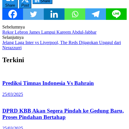
Share
Share
Post
Post
Sebelumnya
Rekor Lebron James Lampui Kareem Abdul-Jabbar
navigation
Selanjutnya
Jelang Laga Inter vs Liverpool, The Reds Dijagokan Unggul dari
Nerazzurri
Terkini
Prediksi Timnas Indonesia Vs Bahrain
25/03/2025
DPRD KBB Akan Segera Pindah ke Gedung Baru,
Proses Pindahan Bertahap
25/03/2025