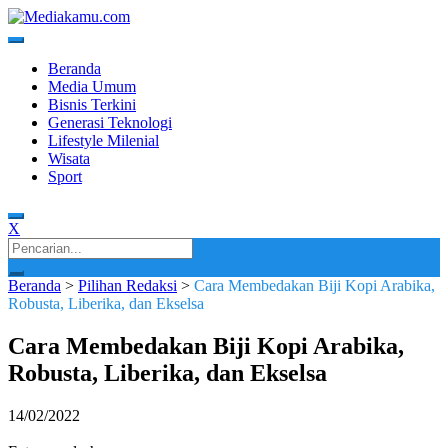
Skip
to
content
Media Terkini untuk Generasi Milenial!
MEDIAKAMU.com
Beranda
Media Umum
Bisnis Terkini
Generasi Teknologi
Lifestyle Milenial
Wisata
Sport
X
Search
for:
Beranda
>
Pilihan Redaksi
>
Cara Membedakan Biji Kopi Arabika,
Robusta, Liberika, dan Ekselsa
Cara Membedakan Biji Kopi Arabika,
Robusta, Liberika, dan Ekselsa
14/02/2022