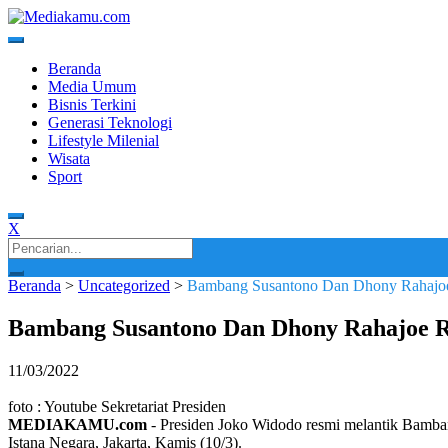
Skip
to
content
Media Terkini untuk Generasi Milenial!
MEDIAKAMU.com
Beranda
Media Umum
Bisnis Terkini
Generasi Teknologi
Lifestyle Milenial
Wisata
Sport
X
Search
for:
Beranda
>
Uncategorized
>
Bambang Susantono Dan Dhony Rahajoe 
Bambang Susantono Dan Dhony Rahajoe R
11/03/2022
foto : Youtube Sekretariat Presiden
MEDIAKAMU.com
-
Presiden Joko Widodo resmi melantik Bamban
Istana Negara, Jakarta, Kamis (10/3).