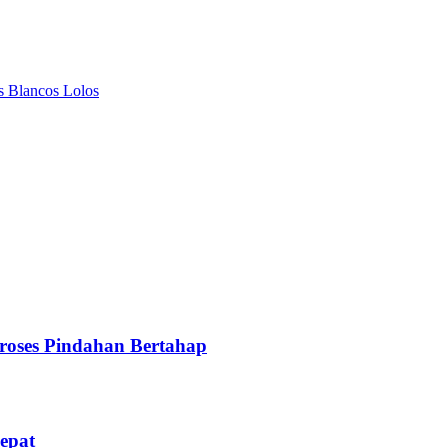
s Blancos Lolos
oses Pindahan Bertahap
epat