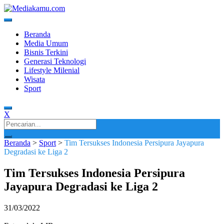
Skip
to
content
Media Terkini untuk Generasi Milenial!
MEDIAKAMU.com
Beranda
Media Umum
Bisnis Terkini
Generasi Teknologi
Lifestyle Milenial
Wisata
Sport
X
Search
for:
Beranda
>
Sport
>
Tim Tersukses Indonesia Persipura Jayapura
Degradasi ke Liga 2
Tim Tersukses Indonesia Persipura
Jayapura Degradasi ke Liga 2
31/03/2022