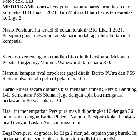
Foto : dok. LIB
MEDIAKAMU.com
-
Persipura Jayapura harus turun kasta dari
kompetisi BRI Liga 1 2021. Tim Mutiara Hitam harus terdegradasi
ke Liga 2.
Nasib Persipura itu terjadi di pekan terakhir BRI Liga 1 2021.
Persipura gagal mewujudkan skenario indah agar bisa bertahan di
kompetisi.
Skenario kemenangan kemudian bisa diraih Persipura. Melawan
Persita Tangerang, Marinus Wanewar dkk menang 3-0.
Namun, harapan rival terpeleset gagal diraih. Barito PUtra dan PSS
Sleman bisa meraih poin di pekan terakhir.
Barito Putera secara dramatis bisa menahan imbang Persib Bandung
1-1. Sementara PSS Sleman juga dengan apik bisa mengatasi
perlawanan Persija Jakarta 2-0.
Hasil itu menempatkan Persipura masih di peringkat 16 dengan 36
poin, sama dengan Barito PUtera. Namun, Persipura kalah head-to-
head dengan Laskar Antasari musim ini.
Bagi Persipura, degradasi ke Liga 2 menjadi capaian yang buruk. Ini
pertama kalinya sang raksasa harus turun divisi kompetisi.