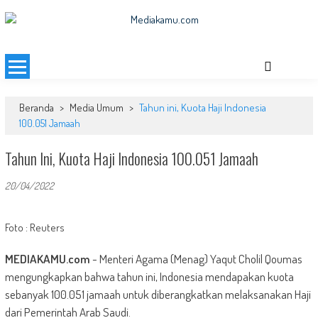
Skip
to
MEDIAKAMU.com
Media Terkini untuk Generasi Milenial!
content
Beranda
>
Media Umum
>
Tahun ini, Kuota Haji Indonesia
100.051 Jamaah
Tahun Ini, Kuota Haji Indonesia 100.051 Jamaah
20/04/2022
Foto : Reuters
MEDIAKAMU.com
-
Menteri Agama (Menag) Yaqut Cholil Qoumas
mengungkapkan bahwa tahun ini, Indonesia mendapakan kuota
sebanyak 100.051 jamaah untuk diberangkatkan melaksanakan Haji
dari Pemerintah Arab Saudi.