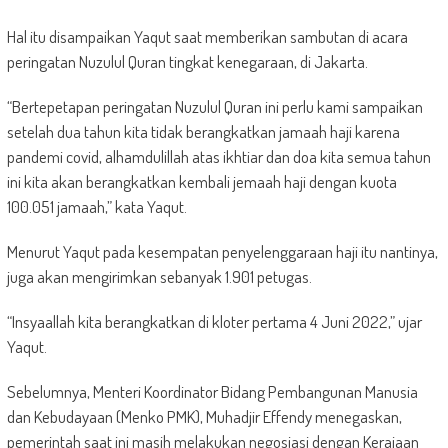
Hal itu disampaikan Yaqut saat memberikan sambutan di acara
peringatan Nuzulul Quran tingkat kenegaraan, di Jakarta.
“Bertepetapan peringatan Nuzulul Quran ini perlu kami sampaikan
setelah dua tahun kita tidak berangkatkan jamaah haji karena
pandemi covid, alhamdulillah atas ikhtiar dan doa kita semua tahun
ini kita akan berangkatkan kembali jemaah haji dengan kuota
100.051 jamaah,” kata Yaqut.
Menurut Yaqut pada kesempatan penyelenggaraan haji itu nantinya,
juga akan mengirimkan sebanyak 1.901 petugas.
“Insyaallah kita berangkatkan di kloter pertama 4 Juni 2022,” ujar
Yaqut.
Sebelumnya, Menteri Koordinator Bidang Pembangunan Manusia
dan Kebudayaan (Menko PMK), Muhadjir Effendy menegaskan,
pemerintah saat ini masih melakukan negosiasi dengan Kerajaan