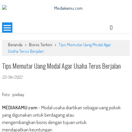
Skip
to
MEDIAKAMU.com
Media Terkini untuk Generasi Milenial!
content
Beranda
>
Bisnis Terkini
>
Tips Memutar Uang Modal Agar
Usaha Terus Berjalan
Tips Memutar Uang Modal Agar Usaha Terus Berjalan
22/04/2022
Foto : pixibay
MEDIAKAMU.com
-
Modal usaha diartikan sebagai uang pokok
yang digunakan untuk berdagang atau
mengembangkan bisnis dengan tujuan untuk
mendapatkan keuntungan.