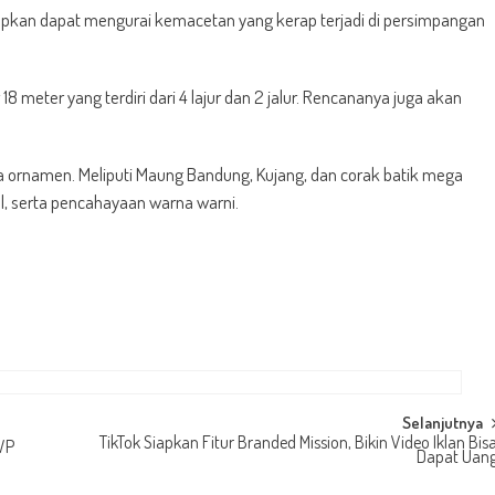
rapkan dapat mengurai kemacetan yang kerap terjadi di persimpangan
 18 meter yang terdiri dari 4 lajur dan 2 jalur. Rencananya juga akan
pa ornamen. Meliputi Maung Bandung, Kujang, dan corak batik mega
, serta pencahayaan warna warni.
Selanjutnya
TikTok Siapkan Fitur Branded Mission, Bikin Video Iklan Bis
WP
Dapat Uan