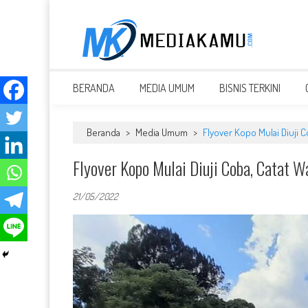
Skip
to
content
MEDIAKAMU.com
Media Terkini untuk Generasi Milenial!
BERANDA
MEDIA UMUM
BISNIS TERKINI
Beranda
>
Media Umum
>
Flyover Kopo Mulai Diuji 
Flyover Kopo Mulai Diuji Coba, Catat 
21/05/2022