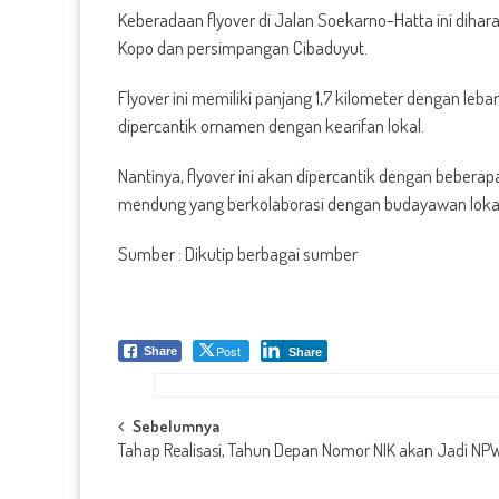
Keberadaan flyover di Jalan Soekarno-Hatta ini diha
Kopo dan persimpangan Cibaduyut.
Flyover ini memiliki panjang 1,7 kilometer dengan lebar
dipercantik ornamen dengan kearifan lokal.
Nantinya, flyover ini akan dipercantik dengan bebera
mendung yang berkolaborasi dengan budayawan lokal
Sumber : Dikutip berbagai sumber
Post
Share
Share
Post
Sebelumnya
Tahap Realisasi, Tahun Depan Nomor NIK akan Jadi NP
navigation