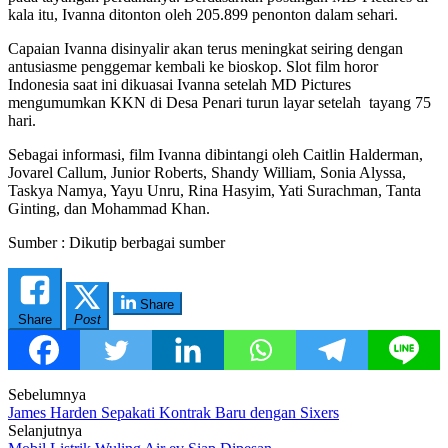
kala itu, Ivanna ditonton oleh 205.899 penonton dalam sehari.
Capaian Ivanna disinyalir akan terus meningkat seiring dengan
antusiasme penggemar kembali ke bioskop. Slot film horor
Indonesia saat ini dikuasai Ivanna setelah MD Pictures
mengumumkan KKN di Desa Penari turun layar setelah tayang 75
hari.
Sebagai informasi, film Ivanna dibintangi oleh Caitlin Halderman,
Jovarel Callum, Junior Roberts, Shandy William, Sonia Alyssa,
Taskya Namya, Yayu Unru, Rina Hasyim, Yati Surachman, Tanta
Ginting, dan Mohammad Khan.
Sumber : Dikutip berbagai sumber
Share
Share
Post
Post
Sebelumnya
James Harden Sepakati Kontrak Baru dengan Sixers
navigation
Selanjutnya