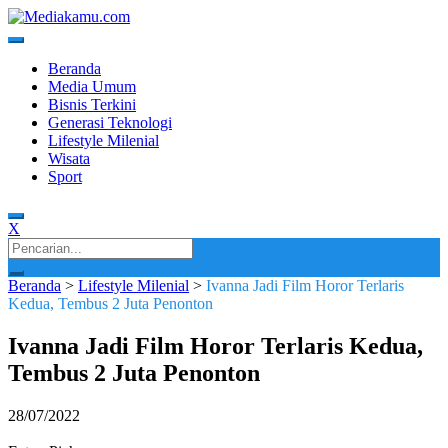
Skip
to
content
Media Terkini untuk Generasi Milenial!
MEDIAKAMU.com
Beranda
Media Umum
Bisnis Terkini
Generasi Teknologi
Lifestyle Milenial
Wisata
Sport
X
Search
for:
Beranda
>
Lifestyle Milenial
>
Ivanna Jadi Film Horor Terlaris
Kedua, Tembus 2 Juta Penonton
Ivanna Jadi Film Horor Terlaris Kedua,
Tembus 2 Juta Penonton
28/07/2022