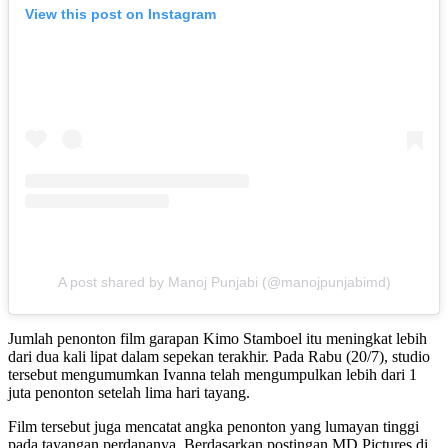
View this post on Instagram
A post shared by Manoj Punjabi (@manojpunjabimd)
Jumlah penonton film garapan Kimo Stamboel itu meningkat lebih
dari dua kali lipat dalam sepekan terakhir. Pada Rabu (20/7), studio
tersebut mengumumkan Ivanna telah mengumpulkan lebih dari 1
juta penonton setelah lima hari tayang.
Film tersebut juga mencatat angka penonton yang lumayan tinggi
pada tayangan perdananya. Berdasarkan postingan MD Pictures di