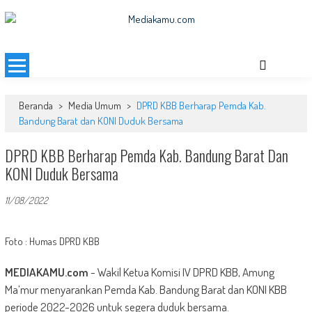
Skip
to
MEDIAKAMU.com
Media Terkini untuk Generasi Milenial!
content
Beranda
>
Media Umum
>
DPRD KBB Berharap Pemda Kab.
Bandung Barat dan KONI Duduk Bersama
DPRD KBB Berharap Pemda Kab. Bandung Barat Dan
KONI Duduk Bersama
11/08/2022
Foto : Humas DPRD KBB
MEDIAKAMU.com
-
Wakil Ketua Komisi IV DPRD KBB, Amung
Ma’mur menyarankan Pemda Kab. Bandung Barat dan KONI KBB
periode 2022-2026 untuk segera duduk bersama.