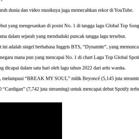
seluruh dunia dan video musiknya juga memecahkan rekor di YouTube.
ut yang mengesankan di posisi No. 1 di tangga lagu Global Top Songs
ama dalam sejarah yang menduduki puncak tangga lagu tersebut.
at ini adalah singel berbahasa Inggris BTS, “Dynamite”, yang memunc
negara mana pun yang mencapai No. 1 di chart Lagu Top Global Spoti
 dicapai dalam satu hari oleh lagu tahun 2022 dari artis wanita.
aja, melampaui “BREAK MY SOUL” milik Beyoncé (5,145 juta streamin
“Cardigan” (7,742 juta streaming) untuk mencapai debut Spotify terbesa