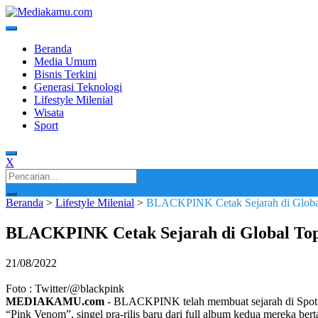
Skip
to
content
Media Terkini untuk Generasi Milenial!
MEDIAKAMU.com
Beranda
Media Umum
Bisnis Terkini
Generasi Teknologi
Lifestyle Milenial
Wisata
Sport
X
Search
for:
Beranda
>
Lifestyle Milenial
>
BLACKPINK Cetak Sejarah di Global
BLACKPINK Cetak Sejarah di Global Top 
21/08/2022
Foto : Twitter/@blackpink
MEDIAKAMU.com
-
BLACKPINK telah membuat sejarah di Spoti
“Pink Venom”, singel pra-rilis baru dari full album kedua mereka b