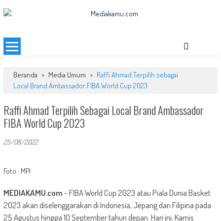
Skip
to
MEDIAKAMU.com
Media Terkini untuk Generasi Milenial!
content
Beranda
>
Media Umum
>
Raffi Ahmad Terpilih sebagai
Local Brand Ambassador FIBA World Cup 2023
Raffi Ahmad Terpilih Sebagai Local Brand Ambassador
FIBA World Cup 2023
25/08/2022
Foto : MPI
MEDIAKAMU.com
-
FIBA World Cup 2023 atau Piala Dunia Basket
2023 akan diselenggarakan di Indonesia, Jepang dan Filipina pada
25 Agustus hingga 10 September tahun depan. Hari ini, Kamis