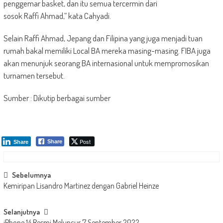
penggemar basket, dan itu semua tercermin dari
sosok Raffi Ahmad,” kata Cahyadi.
Selain Raffi Ahmad, Jepang dan Filipina yang juga menjadi tuan
rumah bakal memiliki Local BA mereka masing-masing. FIBA juga
akan menunjuk seorang BA internasional untuk mempromosikan
turnamen tersebut.
Sumber : Dikutip berbagai sumber
Post
Share
Share
Post
Sebelumnya
Kemiripan Lisandro Martinez dengan Gabriel Heinze
navigation
Selanjutnya
iPhone 14 Resmi Meluncur 7 September 2022