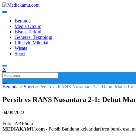
Skip
to
content
Media Terkini untuk Generasi Milenial!
MEDIAKAMU.com
Beranda
Media Umum
Bisnis Terkini
Generasi Teknologi
Lifestyle Milenial
Wisata
Sport
X
Search
for:
Beranda
>
Sport
>
Persib vs RANS Nusantara 2-1: Debut Manis Luis
Persib vs RANS Nusantara 2-1: Debut Man
04/09/2022
Foto : AP Photo
MEDIAKAMU.com
-
Persib Bandung keluar dari tren buruk usa