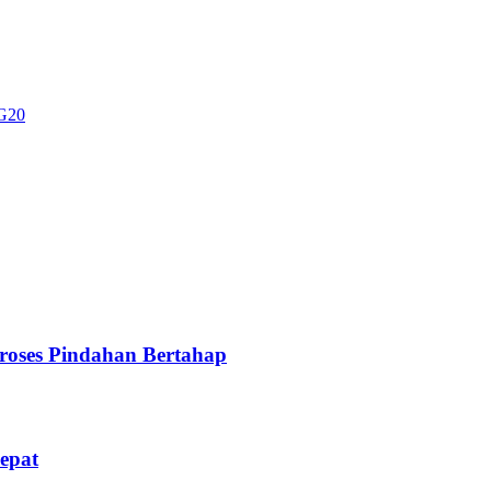
 G20
oses Pindahan Bertahap
epat