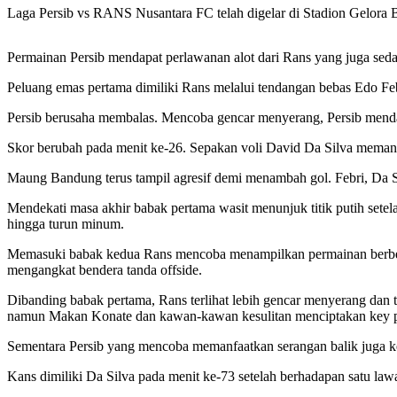
Laga Persib vs RANS Nusantara FC telah digelar di Stadion Gelora
Permainan Persib mendapat perlawanan alot dari Rans yang juga seda
Peluang emas pertama dimiliki Rans melalui tendangan bebas Edo Fe
Persib berusaha membalas. Mencoba gencar menyerang, Persib menda
Skor berubah pada menit ke-26. Sepakan voli David Da Silva mema
Maung Bandung terus tampil agresif demi menambah gol. Febri, Da 
Mendekati masa akhir babak pertama wasit menunjuk titik putih sete
hingga turun minum.
Memasuki babak kedua Rans mencoba menampilkan permainan berbeda,
mengangkat bendera tanda offside.
Dibanding babak pertama, Rans terlihat lebih gencar menyerang dan 
namun Makan Konate dan kawan-kawan kesulitan menciptakan key p
Sementara Persib yang mencoba memanfaatkan serangan balik juga k
Kans dimiliki Da Silva pada menit ke-73 setelah berhadapan satu l