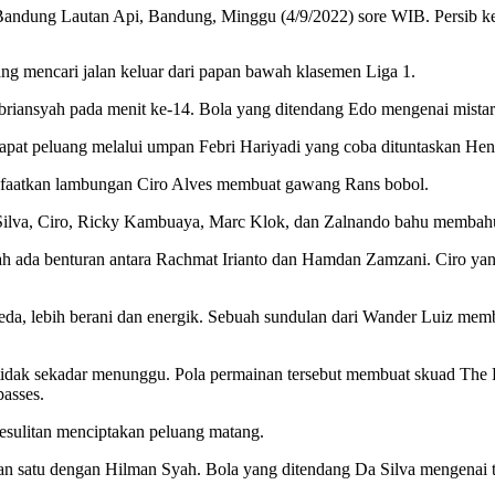
 Bandung Lautan Api, Bandung, Minggu (4/9/2022) sore WIB. Persib ke
ng mencari jalan keluar dari papan bawah klasemen Liga 1.
briansyah pada menit ke-14. Bola yang ditendang Edo mengenai mista
pat peluang melalui umpan Febri Hariyadi yang coba dituntaskan He
nfaatkan lambungan Ciro Alves membuat gawang Rans bobol.
Silva, Ciro, Ricky Kambuaya, Marc Klok, dan Zalnando bahu membahu 
lah ada benturan antara Rachmat Irianto dan Hamdan Zamzani. Ciro ya
 lebih berani dan energik. Sebuah sundulan dari Wander Luiz membua
tidak sekadar menunggu. Pola permainan tersebut membuat skuad The Pr
asses.
esulitan menciptakan peluang matang.
awan satu dengan Hilman Syah. Bola yang ditendang Da Silva mengenai 