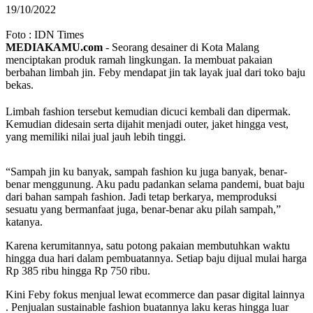
19/10/2022
Foto : IDN Times
MEDIAKAMU.com
-
Seorang desainer di Kota Malang
menciptakan produk ramah lingkungan. Ia membuat pakaian
berbahan limbah jin. Feby mendapat jin tak layak jual dari toko baju
bekas.
Limbah fashion tersebut kemudian dicuci kembali dan dipermak.
Kemudian didesain serta dijahit menjadi outer, jaket hingga vest,
yang memiliki nilai jual jauh lebih tinggi.
“Sampah jin ku banyak, sampah fashion ku juga banyak, benar-
benar menggunung. Aku padu padankan selama pandemi, buat baju
dari bahan sampah fashion. Jadi tetap berkarya, memproduksi
sesuatu yang bermanfaat juga, benar-benar aku pilah sampah,”
katanya.
Karena kerumitannya, satu potong pakaian membutuhkan waktu
hingga dua hari dalam pembuatannya. Setiap baju dijual mulai harga
Rp 385 ribu hingga Rp 750 ribu.
Kini Feby fokus menjual lewat ecommerce dan pasar digital lainnya
. Penjualan sustainable fashion buatannya laku keras hingga luar