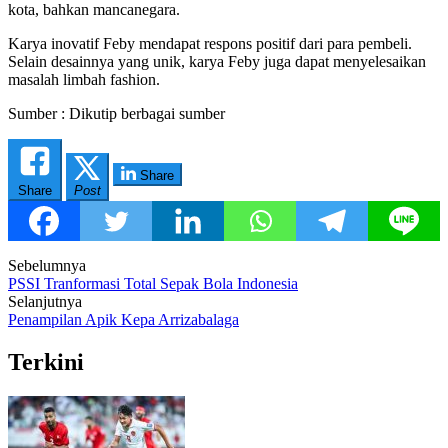
kota, bahkan mancanegara.
Karya inovatif Feby mendapat respons positif dari para pembeli.
Selain desainnya yang unik, karya Feby juga dapat menyelesaikan
masalah limbah fashion.
Sumber : Dikutip berbagai sumber
Share
Share
Post
Post
Sebelumnya
PSSI Tranformasi Total Sepak Bola Indonesia
navigation
Selanjutnya
Penampilan Apik Kepa Arrizabalaga
Terkini