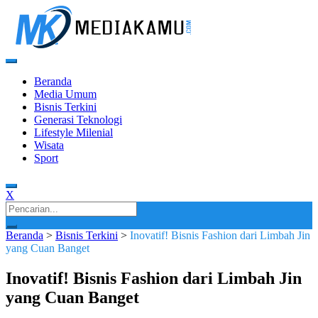
Skip
to
content
Media Terkini untuk Generasi Milenial!
MEDIAKAMU.com
Beranda
Media Umum
Bisnis Terkini
Generasi Teknologi
Lifestyle Milenial
Wisata
Sport
X
Search
for:
Beranda
>
Bisnis Terkini
>
Inovatif! Bisnis Fashion dari Limbah Jin
yang Cuan Banget
Inovatif! Bisnis Fashion dari Limbah Jin
yang Cuan Banget