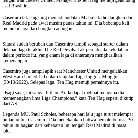
tengah Manchester United. Manajer Erik ten Hag memuji gelandang
asal Brasil ini.
Casemiro tak langsung menjadi andalan MU sejak didatangkan dari
Real Madrid pada awal musim panas tahun ini. Dia beberapa kali
memulai laga dari bangku cadangan.
Situasi sudah berubah dan Casemiro tampil sebagai starter dalam
delapan laga terakhir The Red Devils. Tak pernah ada kekalahan
dalam periode itu, yang enam laga di antaranya menghasilkan
kemenangan.
Casemiro juga tampil apik saat Manchester United mengalahkan
West Ham United 1-0 dalam lanjutan Liga Inggris, Minggu
(30/10/2022). Selepas laga, Ten Hag memuji pemainnya itu.
“Bagi saya, ini sangat brilian. Anda dapat melihat mengapa dia
memenangkan lima Liga Champions,” kata Ten Hag seperti dikutip
dari AS.
Legenda MU, Paul Scholes, beberapa hari lalu juga turut melempar
pujian untuk Casemiro. Dia menekankan bahwa pemain berusia 30
tahun itu bagian dari kehebatan lini tengah Real Madrid di masa
lalu.