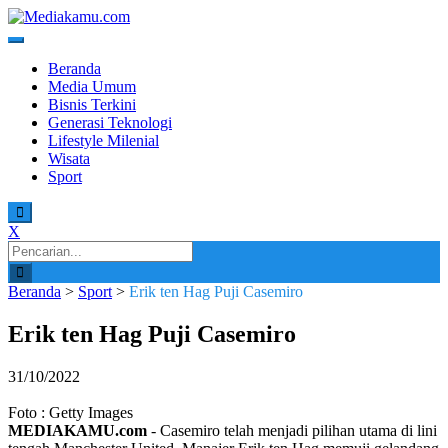
Skip
to
content
Media Terkini untuk Generasi Milenial!
MEDIAKAMU.com
Beranda
Media Umum
Bisnis Terkini
Generasi Teknologi
Lifestyle Milenial
Wisata
Sport
X
Search
for:
Beranda
>
Sport
>
Erik ten Hag Puji Casemiro
Erik ten Hag Puji Casemiro
31/10/2022
Foto : Getty Images
MEDIAKAMU.com
-
Casemiro telah menjadi pilihan utama di lini