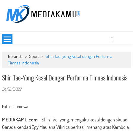
Skip
to
content
MEDIAKAMU.com
Media Terkini untuk Generasi Milenial!
Beranda
>
Sport
>
Shin Tae-yong Kesal dengan Performa
Timnas Indonesia
Shin Tae-Yong Kesal Dengan Performa Timnas Indonesia
24/12/2022
Foto : istimewa
MEDIAKAMU.com
-
Shin Tae-yong, mengaku kesal dengan skuad
Garuda kendati Egy Maulana Vikri cs berhasil menang atas Kamboja.