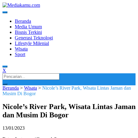
Skip
to
content
Media Terkini untuk Generasi Milenial!
MEDIAKAMU.com
Beranda
Media Umum
Bisnis Terkini
Generasi Teknologi
Lifestyle Milenial
Wisata
Sport
X
Search
for:
Beranda
>
Wisata
>
Nicole’s River Park, Wisata Lintas Jaman dan
Musim Di Bogor
Nicole’s River Park, Wisata Lintas Jaman
dan Musim Di Bogor
13/01/2023