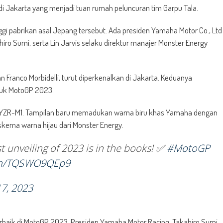
i Jakarta yang menjadi tuan rumah peluncuran tim Garpu Tala.
gi pabrikan asal Jepang tersebut. Ada presiden Yamaha Motor Co., Ltd
iro Sumi, serta Lin Jarvis selaku direktur manajer Monster Energy
 Franco Morbidelli, turut diperkenalkan di Jakarta. Keduanya
tuk MotoGP 2023.
 YZR-M1. Tampilan baru memadukan warna biru khas Yamaha dengan
skema warna hijau dari Monster Energy.
st unveiling of 2023 is in the books! ✅
#MotoGP
com/TQSWO9QEp9
17, 2023
rbaik di MotoGP 2023. Presiden Yamaha Motor Racing, Takahiro Sumi,