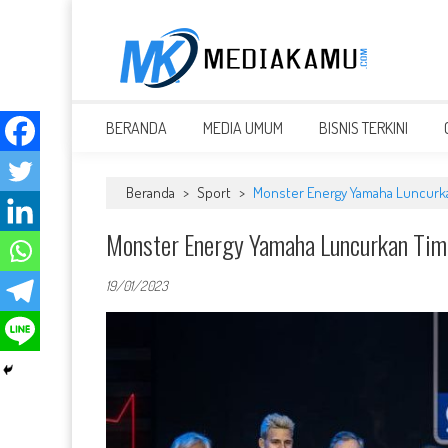
Skip
to
content
MEDIAKAMU.com
Media Terkini untuk Generasi Milenial!
BERANDA
MEDIA UMUM
BISNIS TERKINI
Beranda
>
Sport
>
Monster Energy Yamaha Luncurk
Monster Energy Yamaha Luncurkan T
19/01/2023