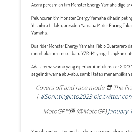
Acara peresmian tim Monster Energy Yamaha digelar d
Peluncuran tim Monster Energy Yamaha dihadiri peting
Yoshihiro Hidaka, presiden Yamaha Motor Racing Takah
Yamaha.
Dua rider Monster Energy Yamaha, Fabio Quartararo dan
membuka tirai motor baru YZR-M1 yang disiapkan un
Ada skema warna yang diperbarui untuk motor 2023
segelintir warna abu-abu, sambil tetap menampilkan 
Covers off and race mode 🔛
The fir
|
#SprintingInto2023
pic.twitter.
— MotoGP™🏁 (@MotoGP)
January 
Yamaha optimis timnya bisa bersaing menjadi yang te