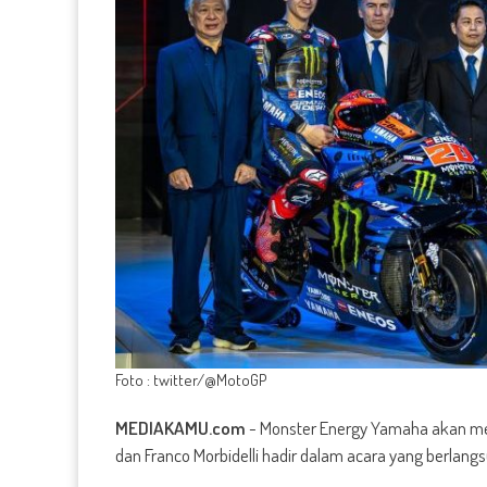
Foto : twitter/@MotoGP
MEDIAKAMU.com
-
Monster Energy Yamaha akan mel
dan Franco Morbidelli hadir dalam acara yang berlangs