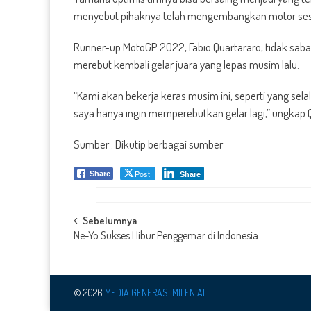
menyebut pihaknya telah mengembangkan motor sesu
Runner-up MotoGP 2022, Fabio Quartararo, tidak sab
merebut kembali gelar juara yang lepas musim lalu.
“Kami akan bekerja keras musim ini, seperti yang sel
saya hanya ingin memperebutkan gelar lagi,” ungkap 
Sumber : Dikutip berbagai sumber
Post
Share
Share
Post
Sebelumnya
Ne-Yo Sukses Hibur Penggemar di Indonesia
navigation
© 2026
MEDIA GENERASI MILENIAL