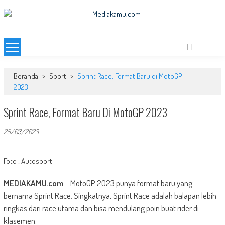
Skip
to
MEDIAKAMU.com
Media Terkini untuk Generasi Milenial!
content
Beranda
>
Sport
>
Sprint Race, Format Baru di MotoGP
2023
Sprint Race, Format Baru Di MotoGP 2023
25/03/2023
Foto : Autosport
MEDIAKAMU.com
-
MotoGP 2023 punya format baru yang
bernama Sprint Race. Singkatnya, Sprint Race adalah balapan lebih
ringkas dari race utama dan bisa mendulang poin buat rider di
klasemen.