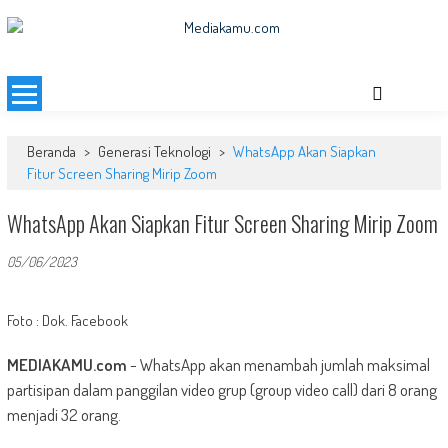
Skip
to
MEDIAKAMU.com
Media Terkini untuk Generasi Milenial!
content
Beranda
>
Generasi Teknologi
>
WhatsApp Akan Siapkan
Fitur Screen Sharing Mirip Zoom
WhatsApp Akan Siapkan Fitur Screen Sharing Mirip Zoom
05/06/2023
Foto : Dok. Facebook
MEDIAKAMU.com
-
WhatsApp akan menambah jumlah maksimal
partisipan dalam panggilan video grup (group video call) dari 8 orang
menjadi 32 orang.