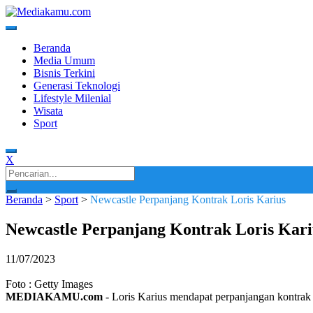
Skip
to
content
Media Terkini untuk Generasi Milenial!
MEDIAKAMU.com
Beranda
Media Umum
Bisnis Terkini
Generasi Teknologi
Lifestyle Milenial
Wisata
Sport
X
Search
for:
Beranda
>
Sport
>
Newcastle Perpanjang Kontrak Loris Karius
Newcastle Perpanjang Kontrak Loris Kari
11/07/2023
Foto : Getty Images
MEDIAKAMU.com
-
Loris Karius mendapat perpanjangan kontrak 