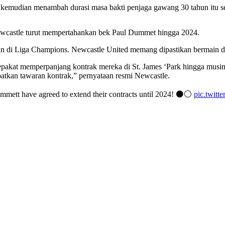
 kemudian menambah durasi masa bakti penjaga gawang 30 tahun itu s
ewcastle turut mempertahankan bek Paul Dummet hingga 2024.
 di Liga Champions. Newcastle United memang dipastikan bermain di s
epakat memperpanjang kontrak mereka di St. James ‘Park hingga musim
atkan tawaran kontrak,” pernyataan resmi Newcastle.
mett have agreed to extend their contracts until 2024!
⚫️⚪️
pic.twit