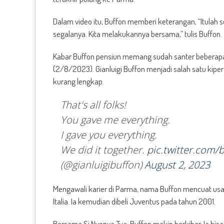
Dalam video itu, Buffon memberi keterangan, “Itula
segalanya. Kita melakukannya bersama,” tulis Buffon.
Kabar Buffon pensiun memang sudah santer beberapa 
(2/8/2023). Gianluigi Buffon menjadi salah satu kip
kurang lengkap.
That's all folks!
You gave me everything.
I gave you everything.
We did it together.
pic.twitter.com
(@gianluigibuffon)
August 2, 2023
Mengawali karier di Parma, nama Buffon mencuat usai
Italia. Ia kemudian dibeli Juventus pada tahun 2001.
Bersama Si Nyonya Tua, Buffon makin berkibar. Ia bi