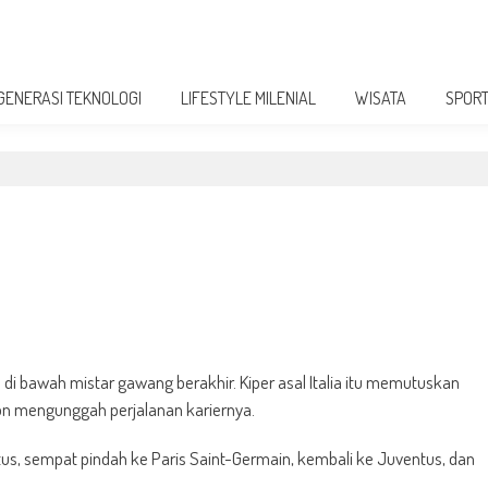
GENERASI TEKNOLOGI
LIFESTYLE MILENIAL
WISATA
SPOR
n di bawah mistar gawang berakhir. Kiper asal Italia itu memutuskan
fon mengunggah perjalanan kariernya.
us, sempat pindah ke Paris Saint-Germain, kembali ke Juventus, dan