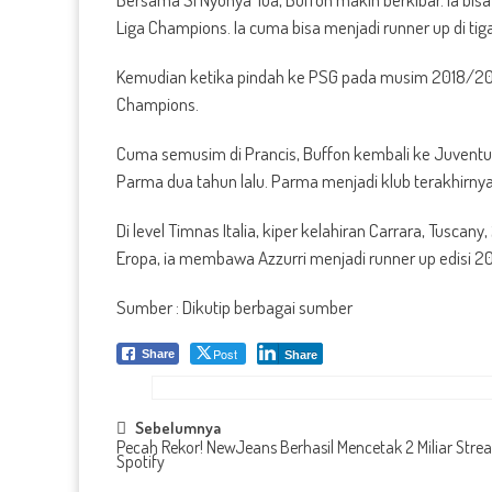
Liga Champions. Ia cuma bisa menjadi runner up di tig
Kemudian ketika pindah ke PSG pada musim 2018/201
Champions.
Cuma semusim di Prancis, Buffon kembali ke Juventu
Parma dua tahun lalu. Parma menjadi klub terakhirnya
Di level Timnas Italia, kiper kelahiran Carrara, Tusca
Eropa, ia membawa Azzurri menjadi runner up edisi 2012
Sumber : Dikutip berbagai sumber
Post
Share
Share
Post
Sebelumnya
Pecah Rekor! NewJeans Berhasil Mencetak 2 Miliar Stre
Spotify
navigation