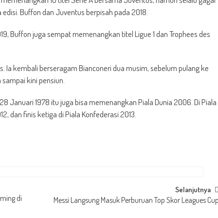
a edisi. Buffon dan Juventus berpisah pada 2018.
9, Buffon juga sempat memenangkan titel Ligue 1 dan Trophees des
s. Ia kembali berseragam Bianconeri dua musim, sebelum pulang ke
 sampai kini pensiun.
ny, 28 Januari 1978 itu juga bisa memenangkan Piala Dunia 2006. Di Piala
, dan finis ketiga di Piala Konfederasi 2013.
Selanjutnya
aming di
Messi Langsung Masuk Perburuan Top Skor Leagues Cu