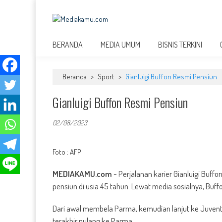
Skip
to
MEDIAKAMU.com
content
Media Terkini untuk Generasi Milenial!
BERANDA
MEDIA UMUM
BISNIS TERKINI
Beranda
>
Sport
>
Gianluigi Buffon Resmi Pensiun
Gianluigi Buffon Resmi Pensiun
02/08/2023
Foto : AFP
MEDIAKAMU.com
-
Perjalanan karier Gianluigi Buffo
pensiun di usia 45 tahun. Lewat media sosialnya, Buf
Dari awal membela Parma, kemudian lanjut ke Juvent
terakhir pulang ke Parma.