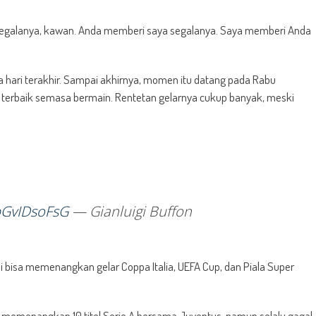
h segalanya, kawan. Anda memberi saya segalanya. Saya memberi Anda
hari terakhir. Sampai akhirnya, momen itu datang pada Rabu
er terbaik semasa bermain. Rentetan gelarnya cukup banyak, meski
/bGvIDsoFsG
— Gianluigi Buffon
 bisa memenangkan gelar Coppa Italia, UEFA Cup, dan Piala Super
sa memenangkan 10 titel Serie A bersama Juventus, namun selalu gagal