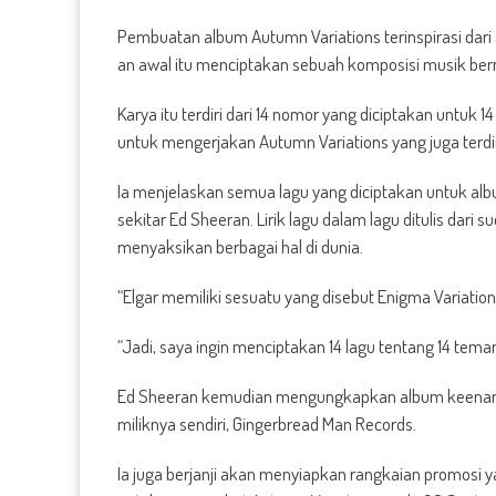
Pembuatan album Autumn Variations terinspirasi dar
an awal itu menciptakan sebuah komposisi musik ber
Karya itu terdiri dari 14 nomor yang diciptakan untu
untuk mengerjakan Autumn Variations yang juga terdir
Ia menjelaskan semua lagu yang diciptakan untuk al
sekitar Ed Sheeran. Lirik lagu dalam lagu ditulis d
menyaksikan berbagai hal di dunia.
“Elgar memiliki sesuatu yang disebut Enigma Variatio
“Jadi, saya ingin menciptakan 14 lagu tentang 14 te
Ed Sheeran kemudian mengungkapkan album keenam it
miliknya sendiri, Gingerbread Man Records.
Ia juga berjanji akan menyiapkan rangkaian promosi 