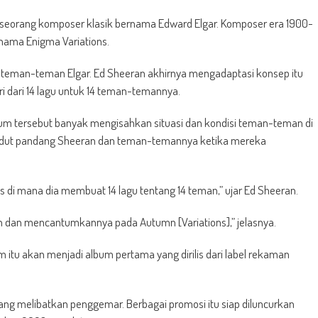
i seorang komposer klasik bernama Edward Elgar. Komposer era 1900-
nama Enigma Variations.
k 14 teman-teman Elgar. Ed Sheeran akhirnya mengadaptasi konsep itu
i dari 14 lagu untuk 14 teman-temannya.
bum tersebut banyak mengisahkan situasi dan kondisi teman-teman di
ari sudut pandang Sheeran dan teman-temannya ketika mereka
ns di mana dia membuat 14 lagu tentang 14 teman,” ujar Ed Sheeran.
man dan mencantumkannya pada Autumn [Variations],” jelasnya.
u akan menjadi album pertama yang dirilis dari label rekaman
yang melibatkan penggemar. Berbagai promosi itu siap diluncurkan