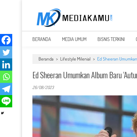
Skip
to
content
MEDIAKAMU.com
Media Terkini untuk Generasi Milenial!
BERANDA
MEDIA UMUM
BISNIS TERKINI
Beranda
>
Lifestyle Milenial
>
Ed Sheeran Umumkan A
Ed Sheeran Umumkan Album Baru ‘Autum
26/08/2023