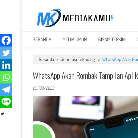
Skip
to
content
MEDIAKAMU.com
Media Terkini untuk Generasi Milenial!
BERANDA
MEDIA UMUM
BISNIS TERKINI
Beranda
>
Generasi Teknologi
>
WhatsApp Akan Rom
WhatsApp Akan Rombak Tampilan Aplik
05/09/2023