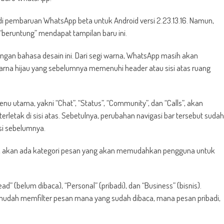
 pembaruan WhatsApp beta untuk Android versi 2.23.13.16. Namun,
“beruntung” mendapat tampilan baru ini.
gan bahasa desain ini. Dari segi warna, WhatsApp masih akan
arna hijau yang sebelumnya memenuhi header atau sisi atas ruang
u utama, yakni “Chat”, “Status”, “Community”, dan “Calls”, akan
rletak di sisi atas. Sebetulnya, perubahan navigasi bar tersebut sudah
si sebelumnya.
inya, akan ada kategori pesan yang akan memudahkan pengguna untuk
d” (belum dibaca), “Personal” (pribadi), dan “Business” (bisnis).
 mudah memfilter pesan mana yang sudah dibaca, mana pesan pribadi,