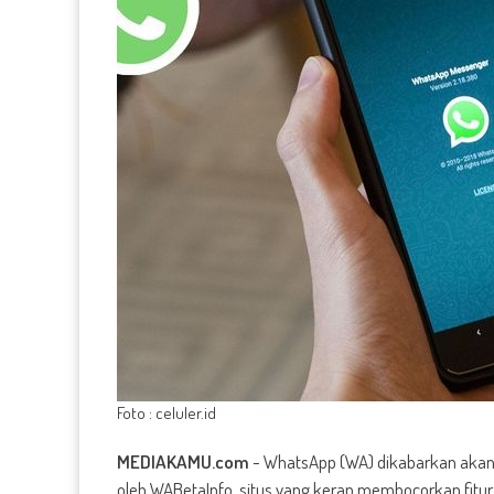
Foto : celuler.id
MEDIAKAMU.com
-
WhatsApp (WA) dikabarkan akan 
oleh WABetaInfo, situs yang kerap membocorkan fitu