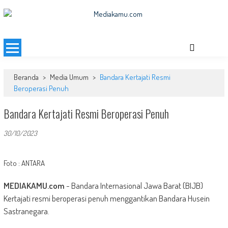
Skip
to
MEDIAKAMU.com
Media Terkini untuk Generasi Milenial!
content
Beranda
>
Media Umum
>
Bandara Kertajati Resmi
Beroperasi Penuh
Bandara Kertajati Resmi Beroperasi Penuh
30/10/2023
Foto : ANTARA
MEDIAKAMU.com
-
Bandara Internasional Jawa Barat (BIJB)
Kertajati resmi beroperasi penuh menggantikan Bandara Husein
Sastranegara.