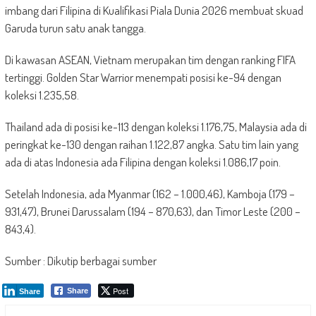
imbang dari Filipina di Kualifikasi Piala Dunia 2026 membuat skuad
Garuda turun satu anak tangga.
Di kawasan ASEAN, Vietnam merupakan tim dengan ranking FIFA
tertinggi. Golden Star Warrior menempati posisi ke-94 dengan
koleksi 1.235,58.
Thailand ada di posisi ke-113 dengan koleksi 1.176,75, Malaysia ada di
peringkat ke-130 dengan raihan 1.122,87 angka. Satu tim lain yang
ada di atas Indonesia ada Filipina dengan koleksi 1.086,17 poin.
Setelah Indonesia, ada Myanmar (162 – 1.000,46), Kamboja (179 –
931,47), Brunei Darussalam (194 – 870,63), dan Timor Leste (200 –
843,4).
Sumber : Dikutip berbagai sumber
Post
Share
Share