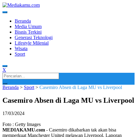
Skip
to
content
Media Terkini untuk Generasi Milenial!
MEDIAKAMU.com
Beranda
Media Umum
Bisnis Terkini
Generasi Teknologi
Lifestyle Milenial
Wisata
Sport
X
Search
for:
Beranda
>
Sport
>
Casemiro Absen di Laga MU vs Liverpool
Casemiro Absen di Laga MU vs Liverpool
17/03/2024
Foto : Getty Images
MEDIAKAMU.com
-
Casemiro dikabarkan tak akan bisa
memperkuat Manchester United melawan Liverpool. Laporan