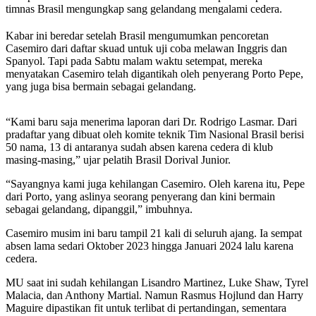
timnas Brasil mengungkap sang gelandang mengalami cedera.
Kabar ini beredar setelah Brasil mengumumkan pencoretan
Casemiro dari daftar skuad untuk uji coba melawan Inggris dan
Spanyol. Tapi pada Sabtu malam waktu setempat, mereka
menyatakan Casemiro telah digantikah oleh penyerang Porto Pepe,
yang juga bisa bermain sebagai gelandang.
“Kami baru saja menerima laporan dari Dr. Rodrigo Lasmar. Dari
pradaftar yang dibuat oleh komite teknik Tim Nasional Brasil berisi
50 nama, 13 di antaranya sudah absen karena cedera di klub
masing-masing,” ujar pelatih Brasil Dorival Junior.
“Sayangnya kami juga kehilangan Casemiro. Oleh karena itu, Pepe
dari Porto, yang aslinya seorang penyerang dan kini bermain
sebagai gelandang, dipanggil,” imbuhnya.
Casemiro musim ini baru tampil 21 kali di seluruh ajang. Ia sempat
absen lama sedari Oktober 2023 hingga Januari 2024 lalu karena
cedera.
MU saat ini sudah kehilangan Lisandro Martinez, Luke Shaw, Tyrel
Malacia, dan Anthony Martial. Namun Rasmus Hojlund dan Harry
Maguire dipastikan fit untuk terlibat di pertandingan, sementara