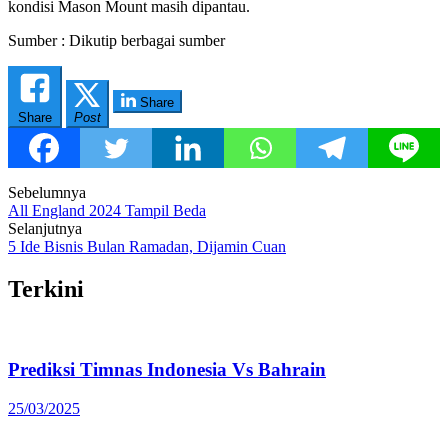
kondisi Mason Mount masih dipantau.
Sumber : Dikutip berbagai sumber
Share
Share
Post
Post
Sebelumnya
All England 2024 Tampil Beda
navigation
Selanjutnya
5 Ide Bisnis Bulan Ramadan, Dijamin Cuan
Terkini
Prediksi Timnas Indonesia Vs Bahrain
25/03/2025