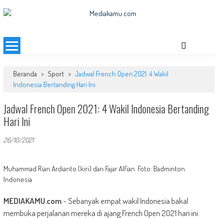
Skip
to
MEDIAKAMU.com
Media Terkini untuk Generasi Milenial!
content
Beranda
>
Sport
>
Jadwal French Open 2021: 4 Wakil
Indonesia Bertanding Hari Ini
Jadwal French Open 2021: 4 Wakil Indonesia Bertanding
Hari Ini
26/10/2021
Muhammad Rian Ardianto (kiri) dan Fajar Alfian. Foto: Badminton
Indonesia
MEDIAKAMU.com
-
Sebanyak empat wakil Indonesia bakal
membuka perjalanan mereka di ajang French Open 2021 hari ini.