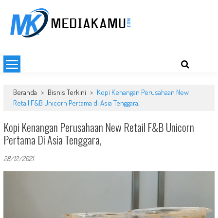
Skip
to
content
MEDIAKAMU.com
Media Terkini untuk Generasi Milenial!
Beranda
>
Bisnis Terkini
>
Kopi Kenangan Perusahaan New
Retail F&B Unicorn Pertama di Asia Tenggara,
Kopi Kenangan Perusahaan New Retail F&B Unicorn
Pertama Di Asia Tenggara,
28/12/2021