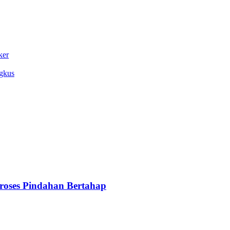
ker
gkus
oses Pindahan Bertahap