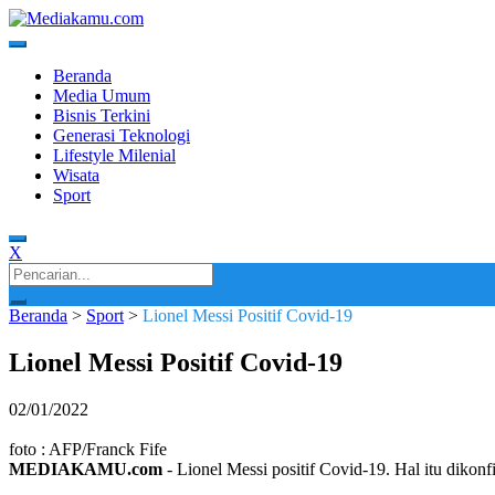
Skip
to
content
Media Terkini untuk Generasi Milenial!
MEDIAKAMU.com
Beranda
Media Umum
Bisnis Terkini
Generasi Teknologi
Lifestyle Milenial
Wisata
Sport
X
Search
for:
Beranda
>
Sport
>
Lionel Messi Positif Covid-19
Lionel Messi Positif Covid-19
02/01/2022
foto : AFP/Franck Fife
MEDIAKAMU.com
-
Lionel Messi positif Covid-19. Hal itu diko