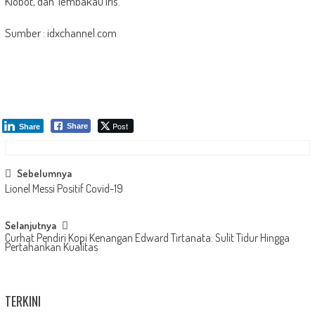
Klobot, dan Tembakau Iris.
Sumber : idxchannel.com
Post
Share
Share
Post
Sebelumnya
Lionel Messi Positif Covid-19
navigation
Selanjutnya
Curhat Pendiri Kopi Kenangan Edward Tirtanata: Sulit Tidur Hingga
Pertahankan Kualitas
TERKINI