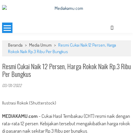
Skip
to
MEDIAKAMU.com
Media Terkini untuk Generasi Milenial!
content
Beranda
>
Media Umum
>
Resmi Cukai Naik 12 Persen, Harga
Rokok Naik Rp.3 Ribu Per Bungkus
Resmi Cukai Naik 12 Persen, Harga Rokok Naik Rp.3 Ribu
Per Bungkus
03/01/2022
Ilustrasi Rokok (Shutterstock)
MEDIAKAMU.com
-
Cukai Hasil Tembakau (CHT) resmi naik dengan
rata-rata 12 persen. Kebijakan tersebut mengakibatkan harga rokok
di pasaran naik sekitar Rp.3 Ribu per bungkus.