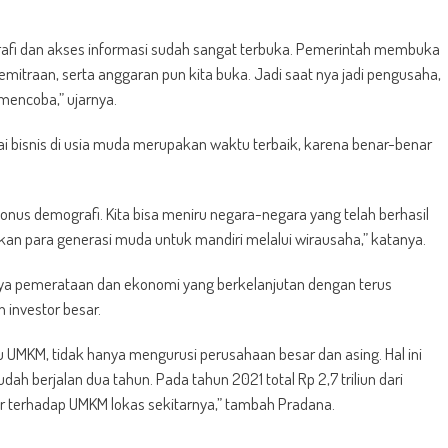
afi dan akses informasi sudah sangat terbuka. Pemerintah membuka
emitraan, serta anggaran pun kita buka. Jadi saat nya jadi pengusaha,
mencoba,” ujarnya.
 bisnis di usia muda merupakan waktu terbaik, karena benar-benar
bonus demografi. Kita bisa meniru negara-negara yang telah berhasil
para generasi muda untuk mandiri melalui wirausaha,” katanya.
anya pemerataan dan ekonomi yang berkelanjutan dengan terus
 investor besar.
 UMKM, tidak hanya mengurusi perusahaan besar dan asing. Hal ini
h berjalan dua tahun. Pada tahun 2021 total Rp 2,7 triliun dari
ar terhadap UMKM lokas sekitarnya,” tambah Pradana.