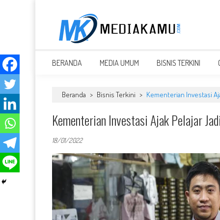
Skip
to
content
MEDIAKAMU.com
Media Terkini untuk Generasi Milenial!
BERANDA
MEDIA UMUM
BISNIS TERKINI
Beranda
>
Bisnis Terkini
>
Kementerian Investasi Aj
Kementerian Investasi Ajak Pelajar Ja
18/01/2022