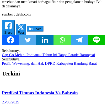
tersebut dan menikmati berbagai fitur dan pengalaman budaya Bali
di dalamnya.
sumber : detik.com
Share
Share
Post
Post
Sebelumnya
Cap Go Meh di Pontianak Tahun Ini Tanpa Parade Barongsai
navigation
Selanjutnya
Profil, Wewenang, dan Hak DPRD Kabupaten Bandung Barat
Terkini
Prediksi Timnas Indonesia Vs Bahrain
25/03/2025