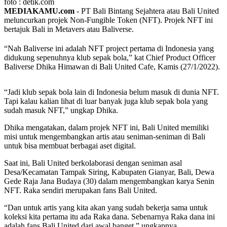
foto : detik.com
MEDIAKAMU.com
-
PT Bali Bintang Sejahtera atau Bali United
meluncurkan projek Non-Fungible Token (NFT). Projek NFT ini
bertajuk Bali in Metavers atau Baliverse.
“Nah Baliverse ini adalah NFT project pertama di Indonesia yang
didukung sepenuhnya klub sepak bola,” kat Chief Product Officer
Baliverse Dhika Himawan di Bali United Cafe, Kamis (27/1/2022).
“Jadi klub sepak bola lain di Indonesia belum masuk di dunia NFT.
Tapi kalau kalian lihat di luar banyak juga klub sepak bola yang
sudah masuk NFT,” ungkap Dhika.
Dhika mengatakan, dalam projek NFT ini, Bali United memiliki
misi untuk mengembangkan artis atau seniman-seniman di Bali
untuk bisa membuat berbagai aset digital.
Saat ini, Bali United berkolaborasi dengan seniman asal
Desa/Kecamatan Tampak Siring, Kabupaten Gianyar, Bali, Dewa
Gede Raja Jana Budaya (30) dalam mengembangkan karya Senin
NFT. Raka sendiri merupakan fans Bali United.
“Dan untuk artis yang kita akan yang sudah bekerja sama untuk
koleksi kita pertama itu ada Raka dana. Sebenarnya Raka dana ini
adalah fans Bali United dari awal banget,” ungkapnya.