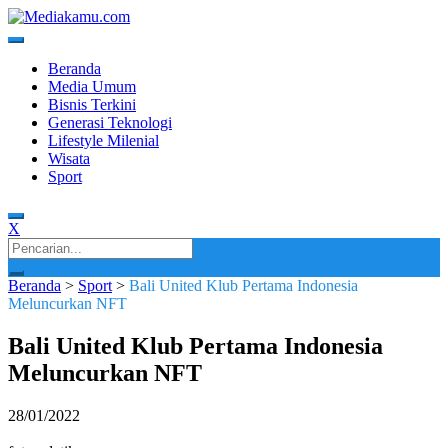
Skip
to
content
Media Terkini untuk Generasi Milenial!
MEDIAKAMU.com
Beranda
Media Umum
Bisnis Terkini
Generasi Teknologi
Lifestyle Milenial
Wisata
Sport
X
Search
for:
Beranda
>
Sport
>
Bali United Klub Pertama Indonesia
Meluncurkan NFT
Bali United Klub Pertama Indonesia
Meluncurkan NFT
28/01/2022