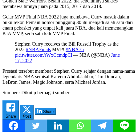
Golden State Warriors. Selain 2022, dia sebelumnya sukses
membawa timnya juara pada 2015, 2017 dan 2018.
Gelar MVP Final NBA 2022 juga membawa Curry masuk dalam
buku rekor. Pemain nomor punggung 30 itu menjadi salah satu dari
enam pebasket yang empat kali juara NBA, dua kali memenangkan
KIA MVP, serta satu kali MVP Final.
Stephen Curry receives the Bill Russell Trophy as the
2022
#NBAFinals
MVP!
#NBA75
pic.twitter.com/rWxCcmdpCl
— NBA (@NBA)
June
17, 2022
Prestasi tersebut membuat Stephen Curry sejajar dengan nama-nama
legendaris NBA semisal Kareem Abdul-Jabbar, Tim Duncan,
LeBron James, Magic Johnson, serta Michael Jordan.
Sumber : Dikutip berbagai sumber
Share
Share
Post