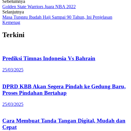
Post
Sebelumnya
Golden State Warriors Juara NBA 2022
navigation
Selanjutnya
Masa Tunggu Ibadah Haji Sampai 90 Tahun, Ini Penjelasan
Kemenag
Terkini
Prediksi Timnas Indonesia Vs Bahrain
25/03/2025
DPRD KBB Akan Segera Pindah ke Gedung Baru,
Proses Pindahan Bertahap
25/03/2025
Cara Membuat Tanda Tangan Digital, Mudah dan
Cepat