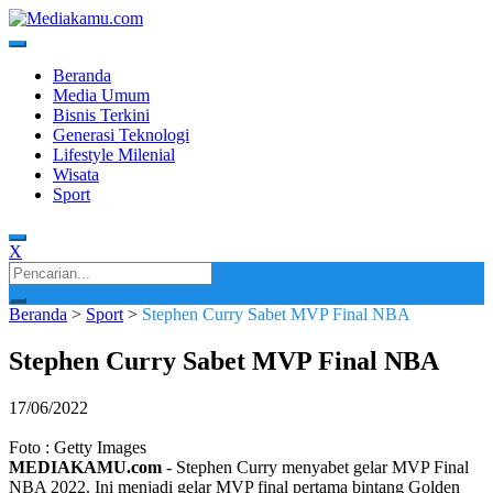
Skip
to
content
Media Terkini untuk Generasi Milenial!
MEDIAKAMU.com
Beranda
Media Umum
Bisnis Terkini
Generasi Teknologi
Lifestyle Milenial
Wisata
Sport
X
Search
for:
Beranda
>
Sport
>
Stephen Curry Sabet MVP Final NBA
Stephen Curry Sabet MVP Final NBA
17/06/2022
Foto : Getty Images
MEDIAKAMU.com
-
Stephen Curry menyabet gelar MVP Final
NBA 2022. Ini menjadi gelar MVP final pertama bintang Golden