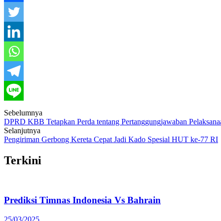
Post
Sebelumnya
DPRD KBB Tetapkan Perda tentang Pertanggungjawaban Pelaksan
navigation
Selanjutnya
Pengiriman Gerbong Kereta Cepat Jadi Kado Spesial HUT ke-77 RI
Terkini
Prediksi Timnas Indonesia Vs Bahrain
25/03/2025