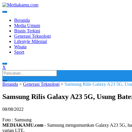
Skip
to
content
Media Terkini untuk Generasi Milenial!
MEDIAKAMU.com
Beranda
Media Umum
Bisnis Terkini
Generasi Teknologi
Lifestyle Milenial
Wisata
Sport
X
Search
for:
Beranda
>
Generasi Teknologi
>
Samsung Rilis Galaxy A23 5G, Usu
Samsung Rilis Galaxy A23 5G, Usung Bate
08/08/2022
Foto : Samsung
MEDIAKAMU.com
-
Samsung mengumumkan Galaxy A23 5G, hany
varian LTE.