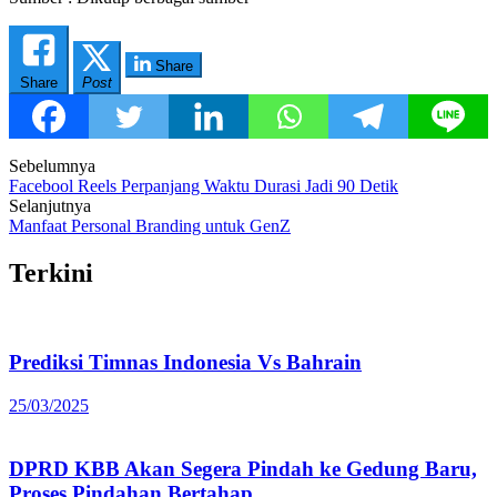
Share
Share
Post
Post
Sebelumnya
Facebool Reels Perpanjang Waktu Durasi Jadi 90 Detik
navigation
Selanjutnya
Manfaat Personal Branding untuk GenZ
Terkini
Prediksi Timnas Indonesia Vs Bahrain
25/03/2025
DPRD KBB Akan Segera Pindah ke Gedung Baru,
Proses Pindahan Bertahap