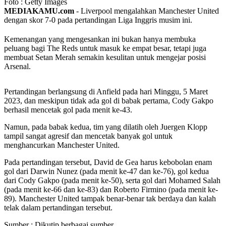
Foto : Getty Images
MEDIAKAMU.com
-
Liverpool mengalahkan Manchester United
dengan skor 7-0 pada pertandingan Liga Inggris musim ini.
Kemenangan yang mengesankan ini bukan hanya membuka
peluang bagi The Reds untuk masuk ke empat besar, tetapi juga
membuat Setan Merah semakin kesulitan untuk mengejar posisi
Arsenal.
Pertandingan berlangsung di Anfield pada hari Minggu, 5 Maret
2023, dan meskipun tidak ada gol di babak pertama, Cody Gakpo
berhasil mencetak gol pada menit ke-43.
Namun, pada babak kedua, tim yang dilatih oleh Juergen Klopp
tampil sangat agresif dan mencetak banyak gol untuk
menghancurkan Manchester United.
Pada pertandingan tersebut, David de Gea harus kebobolan enam
gol dari Darwin Nunez (pada menit ke-47 dan ke-76), gol kedua
dari Cody Gakpo (pada menit ke-50), serta gol dari Mohamed Salah
(pada menit ke-66 dan ke-83) dan Roberto Firmino (pada menit ke-
89). Manchester United tampak benar-benar tak berdaya dan kalah
telak dalam pertandingan tersebut.
Sumber : Dikutip berbagai sumber