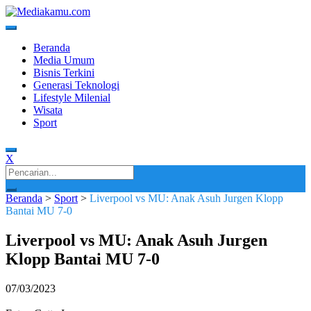
Skip
to
content
Media Terkini untuk Generasi Milenial!
MEDIAKAMU.com
Beranda
Media Umum
Bisnis Terkini
Generasi Teknologi
Lifestyle Milenial
Wisata
Sport
X
Search
for:
Beranda
>
Sport
>
Liverpool vs MU: Anak Asuh Jurgen Klopp
Bantai MU 7-0
Liverpool vs MU: Anak Asuh Jurgen
Klopp Bantai MU 7-0
07/03/2023