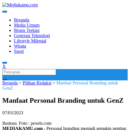
Skip
to
content
Media Terkini untuk Generasi Milenial!
MEDIAKAMU.com
Beranda
Media Umum
Bisnis Terkini
Generasi Teknologi
Lifestyle Milenial
Wisata
Sport
X
Search
for:
Beranda
>
Pilihan Redaksi
>
Manfaat Personal Branding untuk
GenZ
Manfaat Personal Branding untuk GenZ
07/03/2023
Ilustrasi. Foto : pexels.com
MEDIAKAMU.com
-
Personal branding menjadi semakin penting