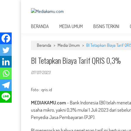
Skip
to
MEDIAKAMU.com
content
Media Terkini untuk Generasi Milenial!
BERANDA
MEDIA UMUM
BISNIS TERKINI
Beranda
>
Media Umum
>
BI Tetapkan Biaya Tarif QR
BI Tetapkan Biaya Tarif QRIS 0,3%
07/07/2023
Foto : qris.id
MEDIAKAMU.com
-
Bank Indonesia (BI) telah meneta
usaha mikro, yakni 0,3% mulai 1 Juli 2023 dari sebe
Penyedia Jasa Pembayaran (PJP).
BI menegaskan bahwa penetapan tarif ini bertujuan 