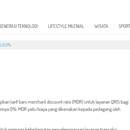
GENERASI TEKNOLOGI
LIFESTYLE MILENIAL
WISATA
SPOR
IS 0,3%
pkan tarif baru merchant discount rate (MDR) untuk layanan QRIS bagi
lumnya 0%. MDR yaitu biaya yang dikenakan kepada pedagang oleh
untuk menjaga keberlanjutan penyelenggaraan layanan transaksi