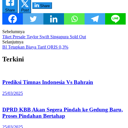
Share
Share
Post
Post
Sebelumnya
Tiket Presale Taylor Swift Singapura Sold Out
navigation
Selanjutnya
BI Tetapkan Biaya Tarif QRIS 0,3%
Terkini
Prediksi Timnas Indonesia Vs Bahrain
25/03/2025
DPRD KBB Akan Segera Pindah ke Gedung Baru,
Proses Pindahan Bertahap
25/03/2025