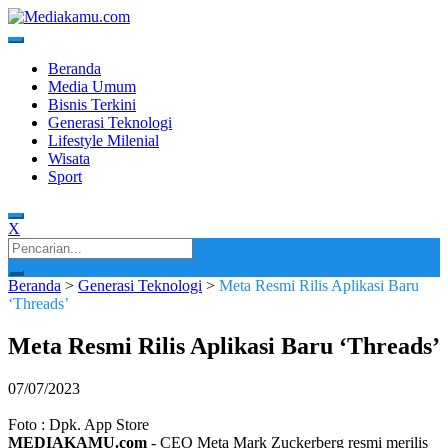
Skip
to
content
Media Terkini untuk Generasi Milenial!
MEDIAKAMU.com
Beranda
Media Umum
Bisnis Terkini
Generasi Teknologi
Lifestyle Milenial
Wisata
Sport
X
Search
for:
Beranda
>
Generasi Teknologi
>
Meta Resmi Rilis Aplikasi Baru
‘Threads’
Meta Resmi Rilis Aplikasi Baru ‘Threads’
07/07/2023
Foto : Dpk. App Store
MEDIAKAMU.com
-
CEO Meta Mark Zuckerberg resmi merilis