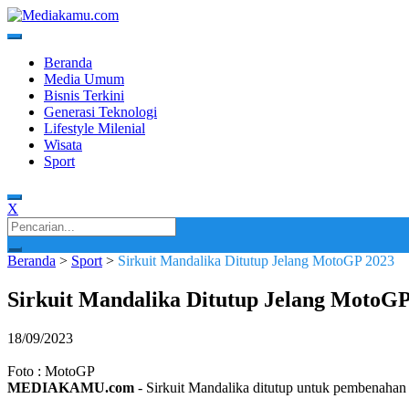
Skip
to
content
Media Terkini untuk Generasi Milenial!
MEDIAKAMU.com
Beranda
Media Umum
Bisnis Terkini
Generasi Teknologi
Lifestyle Milenial
Wisata
Sport
X
Search
for:
Beranda
>
Sport
>
Sirkuit Mandalika Ditutup Jelang MotoGP 2023
Sirkuit Mandalika Ditutup Jelang MotoGP
18/09/2023
Foto : MotoGP
MEDIAKAMU.com
-
Sirkuit Mandalika ditutup untuk pembenaha