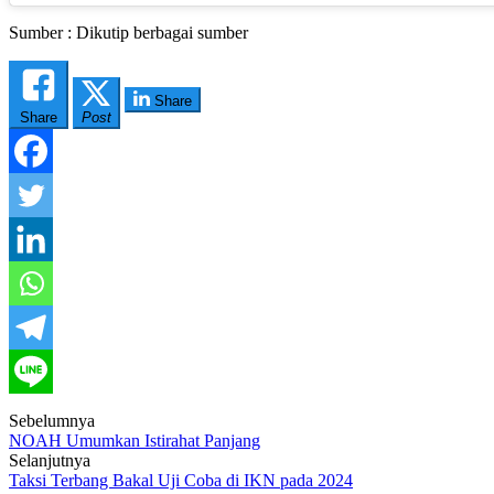
Sumber : Dikutip berbagai sumber
Share
Share
Post
Post
Sebelumnya
NOAH Umumkan Istirahat Panjang
navigation
Selanjutnya
Taksi Terbang Bakal Uji Coba di IKN pada 2024